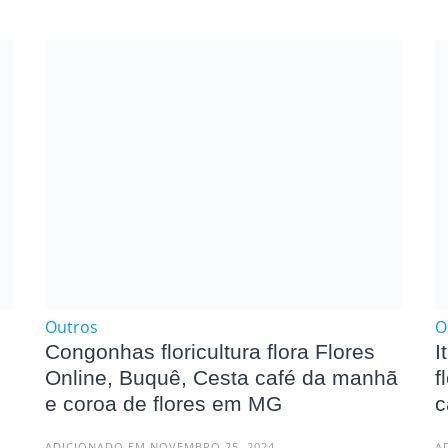
Outros
O
Congonhas floricultura flora Flores
I
Online, Buquê, Cesta café da manhã
f
e coroa de flores em MG
c
ADICIONADO EM NOVEMBRO 25, 2024
A