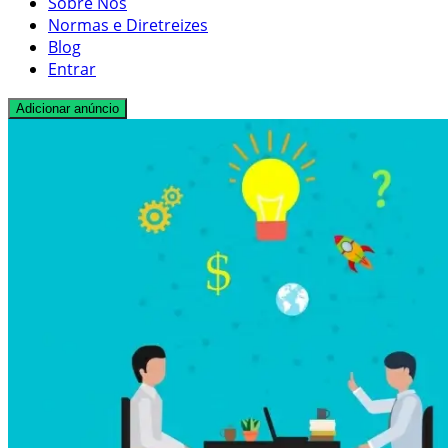
Sobre Nós
Normas e Diretreizes
Blog
Entrar
Adicionar anúncio