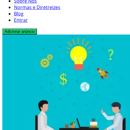
Sobre Nós
Normas e Diretreizes
Blog
Entrar
Adicionar anúncio