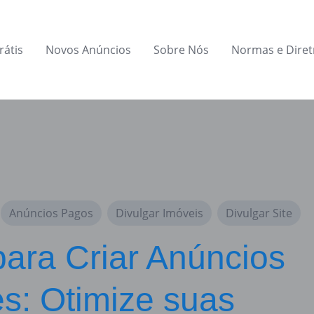
rátis
Novos Anúncios
Sobre Nós
Normas e Diret
Anúncios Pagos
Divulgar Imóveis
Divulgar Site
para Criar Anúncios
es: Otimize suas