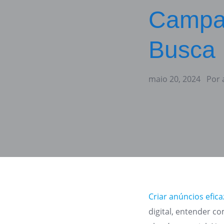
Campan
Busca
maio 20, 2024
Por
Criar anúncios efica
digital, entender 