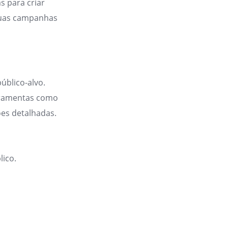
s para criar
 suas campanhas
blico-alvo.
erramentas como
es detalhadas.
lico.