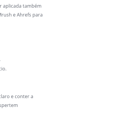
er aplicada também
rush e Ahrefs para
.
io.
claro e conter a
despertem