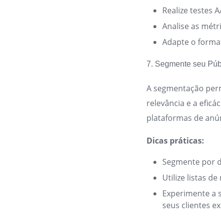
Realize testes
Analise as métr
Adapte o format
7. Segmente seu Púb
A segmentação perm
relevância e a efic
plataformas de anún
Dicas práticas:
Segmente por d
Utilize listas 
Experimente a 
seus clientes ex