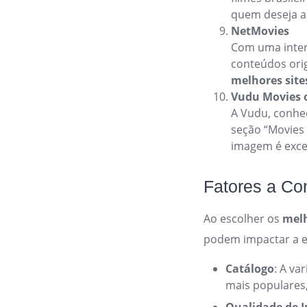
quem deseja as
NetMovies
Com uma interf
conteúdos orig
melhores sites
Vudu Movies 
A Vudu, conhe
seção “Movies 
imagem é exce
Fatores a Co
Ao escolher os
melh
podem impactar a e
Catálogo
: A va
mais populares