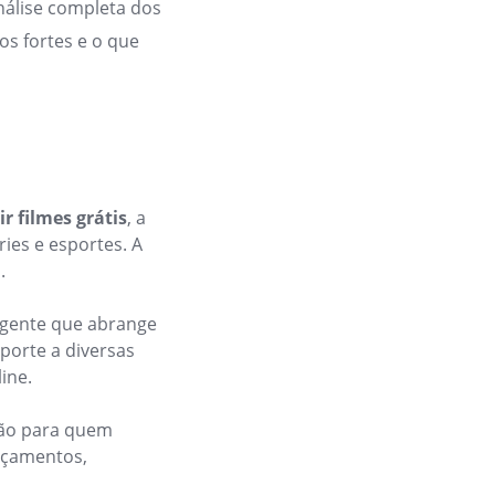
nálise completa dos
os fortes e o que
ir filmes grátis
, a
ries e esportes. A
.
angente que abrange
uporte a diversas
ine.
ção para quem
ançamentos,