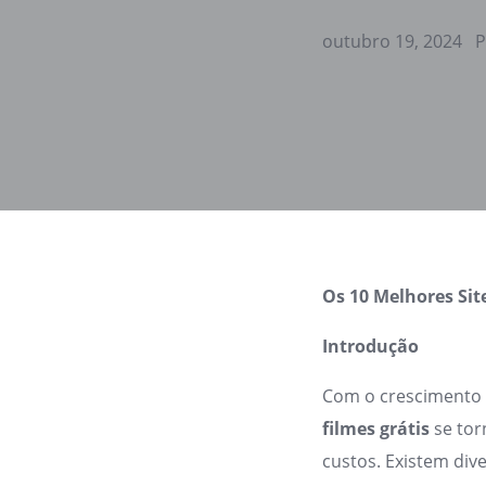
outubro 19, 2024
P
Os 10 Melhores Sit
Introdução
Com o crescimento 
filmes grátis
se tor
custos. Existem di