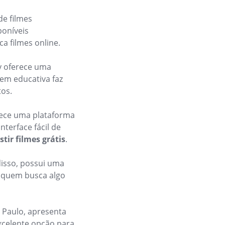
e filmes
poníveis
 filmes online.
py oferece uma
gem educativa faz
tos.
rece uma plataforma
nterface fácil de
tir filmes grátis
.
disso, possui uma
a quem busca algo
o Paulo, apresenta
excelente opção para