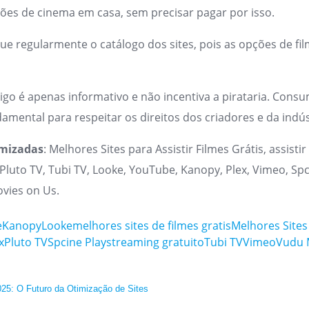
sões de cinema em casa, sem precisar pagar por isso.
ique regularmente o catálogo dos sites, pois as opções de 
rtigo é apenas informativo e não incentiva a pirataria. Con
amental para respeitar os direitos dos criadores e da indús
imizadas
: Melhores Sites para Assistir Filmes Grátis, assistir
Pluto TV, Tubi TV, Looke, YouTube, Kanopy, Plex, Vimeo, Spc
vies on Us.
e
Kanopy
Looke
melhores sites de filmes gratis
Melhores Sites 
x
Pluto TV
Spcine Play
streaming gratuito
Tubi TV
Vimeo
Vudu 
25: O Futuro da Otimização de Sites