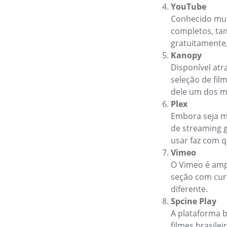
YouTube
Conhecido mun
completos, tan
gratuitamente
Kanopy
Disponível atr
seleção de fil
dele um dos me
Plex
Embora seja m
de streaming g
usar faz com 
Vimeo
O Vimeo é amp
seção com cur
diferente.
Spcine Play
A plataforma b
filmes brasile