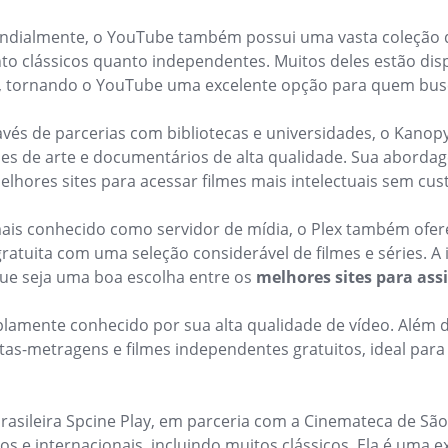
dialmente, o YouTube também possui uma vasta coleção d
to clássicos quanto independentes. Muitos deles estão dis
, tornando o YouTube uma excelente opção para quem busca
avés de parcerias com bibliotecas e universidades, o Kano
mes de arte e documentários de alta qualidade. Sua aborda
lhores sites para acessar filmes mais intelectuais sem cus
ais conhecido como servidor de mídia, o Plex também ofe
ratuita com uma seleção considerável de filmes e séries. A i
que seja uma boa escolha entre os
melhores sites para assis
lamente conhecido por sua alta qualidade de vídeo. Além 
tas-metragens e filmes independentes gratuitos, ideal par
rasileira Spcine Play, em parceria com a Cinemateca de Sã
iros e internacionais, incluindo muitos clássicos. Ela é uma 