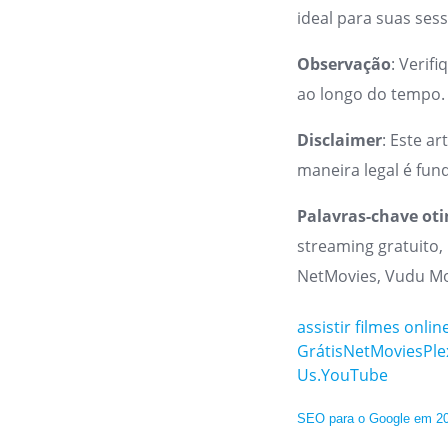
ideal para suas ses
Observação
: Verif
ao longo do tempo.
Disclaimer
: Este a
maneira legal é fund
Palavras-chave ot
streaming gratuito, 
NetMovies, Vudu Mo
assistir filmes onlin
Grátis
NetMovies
Ple
Us.
YouTube
SEO para o Google em 20