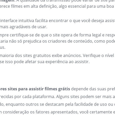
 Imagem
: A qualidade da transmissão pode variar de site para
erece filmes em alta definição, algo essencial para uma boa
interface intuitiva facilita encontrar o que você deseja assis
mais agradáveis de usar.
mpre certifique-se de que o site opera de forma legal e respe
ataria não só prejudica os criadores de conteúdo, como pod
rus.
 maioria dos sites gratuitos exibe anúncios. Verifique o nível
se isso pode afetar sua experiência ao assistir.
es sites para assistir filmes grátis
depende das suas pref
recidas por cada plataforma. Alguns sites podem ser mais 
ado, enquanto outros se destacam pela facilidade de uso ou
m consideração os fatores apresentados, você certamente e